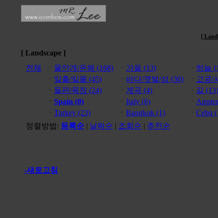
[ Land
[ Landscape ]
전체
ㆍ
물안개/운해 (168)
ㆍ
가을 (13)
ㆍ
하늘 (1
ㆍ
일출/일몰 (45)
ㆍ
바다/갯벌/섬 (30)
ㆍ
고궁/사
ㆍ
들판/목장 (24)
ㆍ
계곡 (4)
ㆍ
길 (13
ㆍ
Spain (0)
ㆍ
Italy (6)
ㆍ
Amster
ㆍ
Turkey (23)
ㆍ
Bangkok (1)
ㆍ
Cebu (
정렬방법:
등록순
|
날짜순
|
조회순
|
추천순
-새로고침