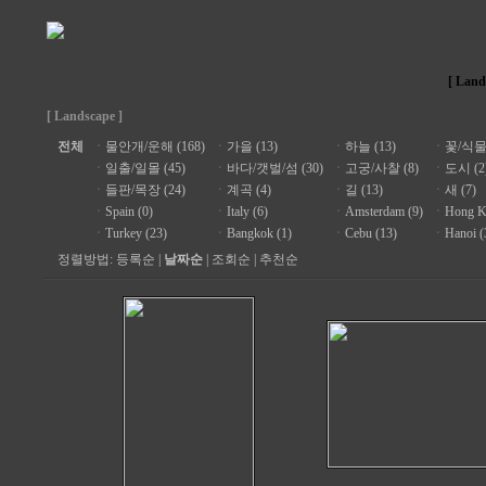
[ Land
[ Landscape ]
전체
ㆍ
물안개/운해 (168)
ㆍ
가을 (13)
ㆍ
하늘 (13)
ㆍ
꽃/식물 
ㆍ
일출/일몰 (45)
ㆍ
바다/갯벌/섬 (30)
ㆍ
고궁/사찰 (8)
ㆍ
도시 (2
ㆍ
들판/목장 (24)
ㆍ
계곡 (4)
ㆍ
길 (13)
ㆍ
새 (7)
ㆍ
Spain (0)
ㆍ
Italy (6)
ㆍ
Amsterdam (9)
ㆍ
Hong K
ㆍ
Turkey (23)
ㆍ
Bangkok (1)
ㆍ
Cebu (13)
ㆍ
Hanoi (
정렬방법:
등록순
|
날짜순
|
조회순
|
추천순